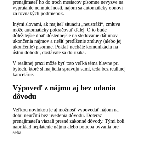
prenajímateľ ho do troch mesiacov písomne nevyzve na
vypratanie nehnuteľnosti, nájom sa automaticky obnoví
za rovnakých podmienok.
Inými slovami, ak majiteľ situáciu „neustráži“, zmluva
môže automaticky pokračovať ďalej. O to bude
dôležitejšie dbať dôslednejšie na sledovanie dátumov
ukončenia nájmov a riešiť predĺženie zmluvy (alebo jej
ukončenie) písomne. Pokiaľ necháte komunikáciu na
ústnu dohodu, dostávate sa do rizika.
V realitnej praxi môže byť toto veľká téma hlavne pri
bytoch, ktoré si majitelia spravujú sami, teda bez realitnej
kancelárie.
Výpoveď z nájmu aj bez udania
dôvodu
Veľkou novinkou je aj možnosť vypovedať nájom na
dobu neurčitú bez uvedenia dôvodu. Doteraz
prenajímateľa viazali presné zákonné dôvody. Tými boli
napríklad neplatenie nájmu alebo potreba bývania pre
seba.