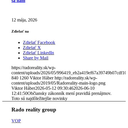
sa nám
12 mája, 2026
Zdielať na
Zdielať Facebook
Zdielať X
Zdielať LinkedIn
Share by Mail
https://radoreality.sk/wp-
content/uploads/2026/05/996419_eb2a419ef67a39749b07cdf10
840
1260
Viktor Háber
http://radoreality.sk/wp-
content/uploads/2019/05/Radoreality-main-logo.png
Viktor Háber
2026-05-12 09:30:46
2026-06-10
12:41:50
Občiansky zákonník mení pravidlá prenájmov.
Toto sú najdôležitejšie novinky
Rado reality group
VOP