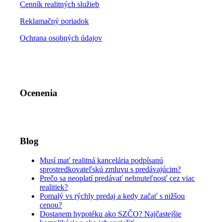
Cenník realitných služieb
Reklamačný poriadok
Ochrana osobných údajov
Ocenenia
Blog
Musí mať realitná kancelária podpísanú
sprostredkovateľskú zmluvu s predávajúcim?
Prečo sa neoplatí predávať nehnuteľnosť cez viac
realitiek?
Pomalý vs rýchly predaj a kedy začať s nižšou
cenou?
Dostanem hypotéku ako SZČO? Najčastejšie