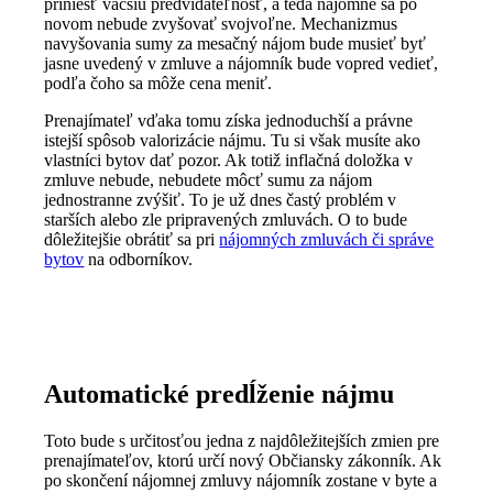
priniesť väčšiu predvídateľnosť, a teda nájomné sa po
novom nebude zvyšovať svojvoľne. Mechanizmus
navyšovania sumy za mesačný nájom bude musieť byť
jasne uvedený v zmluve a nájomník bude vopred vedieť,
podľa čoho sa môže cena meniť.
Prenajímateľ vďaka tomu získa jednoduchší a právne
istejší spôsob valorizácie nájmu. Tu si však musíte ako
vlastníci bytov dať pozor. Ak totiž inflačná doložka v
zmluve nebude, nebudete môcť sumu za nájom
jednostranne zvýšiť. To je už dnes častý problém v
starších alebo zle pripravených zmluvách. O to bude
dôležitejšie obrátiť sa pri
nájomných zmluvách či správe
bytov
na odborníkov.
Automatické predĺženie nájmu
Toto bude s určitosťou jedna z najdôležitejších zmien pre
prenajímateľov, ktorú určí nový Občiansky zákonník. Ak
po skončení nájomnej zmluvy nájomník zostane v byte a