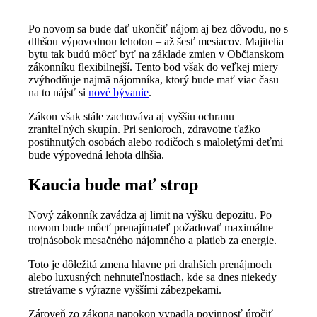
Po novom sa bude dať ukončiť nájom aj bez dôvodu, no s
dlhšou výpovednou lehotou – až šesť mesiacov. Majitelia
bytu tak budú môcť byť na základe zmien v Občianskom
zákonníku flexibilnejší. Tento bod však do veľkej miery
zvýhodňuje najmä nájomníka, ktorý bude mať viac času
na to nájsť si
nové bývanie
.
Zákon však stále zachováva aj vyššiu ochranu
zraniteľných skupín. Pri senioroch, zdravotne ťažko
postihnutých osobách alebo rodičoch s maloletými deťmi
bude výpovedná lehota dlhšia.
Kaucia bude mať strop
Nový zákonník zavádza aj limit na výšku depozitu. Po
novom bude môcť prenajímateľ požadovať maximálne
trojnásobok mesačného nájomného a platieb za energie.
Toto je dôležitá zmena hlavne pri drahších prenájmoch
alebo luxusných nehnuteľnostiach, kde sa dnes niekedy
stretávame s výrazne vyššími zábezpekami.
Zároveň zo zákona napokon vypadla povinnosť úročiť