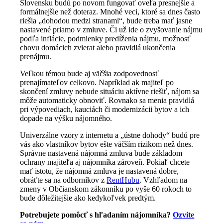
Slovensku budú po novom fungovať oveľa presnejšie a
formálnejšie než doteraz. Mnohé veci, ktoré sa dnes často
riešia „dohodou medzi stranami“, bude treba mať jasne
nastavené priamo v zmluve. Či už ide o zvyšovanie nájmu
podľa inflácie, podmienky predĺženia nájmu, možnosť
chovu domácich zvierat alebo pravidlá ukončenia
prenájmu.
Veľkou témou bude aj väčšia zodpovednosť
prenajímateľov celkovo. Napríklad ak majiteľ po
skončení zmluvy nebude situáciu aktívne riešiť, nájom sa
môže automaticky obnoviť. Rovnako sa menia pravidlá
pri výpovediach, kauciách či modernizácii bytov a ich
dopade na výšku nájomného.
Univerzálne vzory z internetu a „ústne dohody“ budú pre
vás ako vlastníkov bytov ešte väčším rizikom než dnes.
Správne nastavená nájomná zmluva bude základom
ochrany majiteľa aj nájomníka zároveň. Pokiaľ chcete
mať istotu, že nájomná zmluva je nastavená dobre,
obráťte sa na odborníkov z
RentHubu
. Vzhľadom na
zmeny v Občianskom zákonníku po vyše 60 rokoch to
bude dôležitejšie ako kedykoľvek predtým.
Potrebujete pomôcť s hľadaním nájomníka?
Ozvite