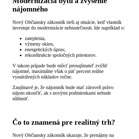
Modernizácia bytu a zvýšenie
nájomného
Nový Občiansky zákonník rieši aj situácie, keď vlastník
investuje do modernizácie nehnuteľnosti. Ide napríklad o:
zateplenia,
výmeny okien,
energetických úprav,
rekonštrukcie spoločných priestorov.
V takom prípade bude môcť prenajímateľ zvýšiť
nájomné, maximálne však o päť percent reálne
vynaložených nákladov ročne.
Zaujímavé je, že nájomník bude mať zároveň právo
nájom ukončiť, ak s novými podmienkami nebude
súhlasiť.
Čo to znamená pre realitný trh?
Nový Občiansky zákonník ukazuje, že prenájmy na