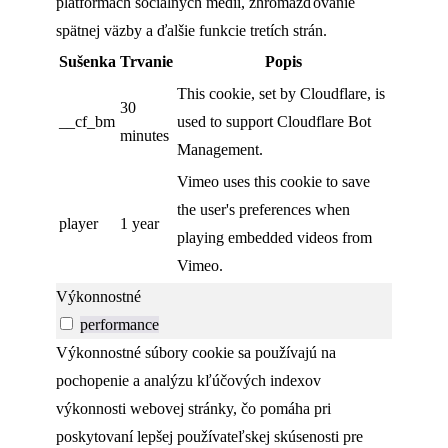
platformách sociálnych médií, zhromažďovanie
spätnej väzby a ďalšie funkcie tretích strán.
Sušenka
Trvanie
Popis
This cookie, set by Cloudflare, is
30
__cf_bm
used to support Cloudflare Bot
minutes
Management.
Vimeo uses this cookie to save
the user's preferences when
player
1 year
playing embedded videos from
Vimeo.
Výkonnostné
performance
Výkonnostné súbory cookie sa používajú na
pochopenie a analýzu kľúčových indexov
výkonnosti webovej stránky, čo pomáha pri
poskytovaní lepšej používateľskej skúsenosti pre