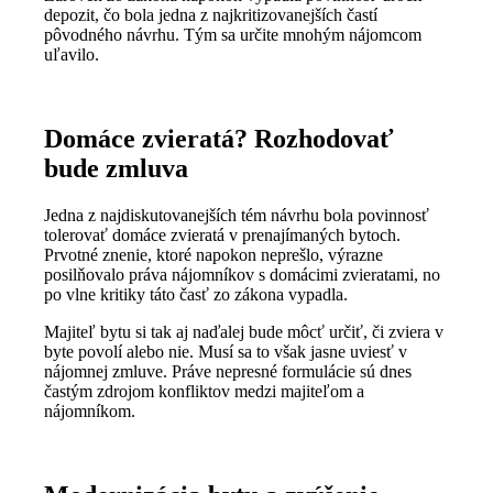
depozit, čo bola jedna z najkritizovanejších častí
pôvodného návrhu. Tým sa určite mnohým nájomcom
uľavilo.
Domáce zvieratá? Rozhodovať
bude zmluva
Jedna z najdiskutovanejších tém návrhu bola povinnosť
tolerovať domáce zvieratá v prenajímaných bytoch.
Prvotné znenie, ktoré napokon neprešlo, výrazne
posilňovalo práva nájomníkov s domácimi zvieratami, no
po vlne kritiky táto časť zo zákona vypadla.
Majiteľ bytu si tak aj naďalej bude môcť určiť, či zviera v
byte povolí alebo nie. Musí sa to však jasne uviesť v
nájomnej zmluve. Práve nepresné formulácie sú dnes
častým zdrojom konfliktov medzi majiteľom a
nájomníkom.