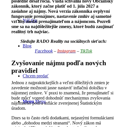
posledné desaťročia. Vláda schválila nový Občiansky
zákonník, ktorý začne platiť od 1. júla 2027 a
zasiahne aj nájmy. Nová verzia zákonníka ovplyvní
fungovanie prenájmov, nastavenie zmlúv aj samotné
Náš tím
vzťahy medzi prenajímateľom a nájomcom. Pozreli
sme sa na najdôležitejšie zmeny, ktoré budú zaujímať
realitný trh najviac.
Sledujte RADO Reality na sociálnych sieťach:
Blog
Facebook
–
Instagram
–
TikTok
Zvyšovanie nájmu podľa nových
pravidiel
Chcem predať
Jednou z najpraktickejších a veľmi dôležitých zmien je
zavedenie možnosti jasne nastaviť inflačnú doložku v
nájomnej zmluve. V praxi to znamená, že prenajímateľ si
bude môcť vopred dohodnúť mechanizmus zvyšovania
Menu
Menu
nájomného podľa inflácie zverejnenej Štatistickým
úradom.
Dnes sa to často rieši dodatkami, nejasnými formuláciami
alebo „dohodou medzi stranami“. Nový zákon má