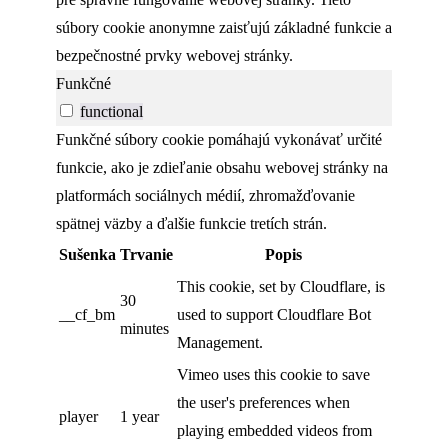
súbory cookie anonymne zaisťujú základné funkcie a
bezpečnostné prvky webovej stránky.
Funkčné
functional
Funkčné súbory cookie pomáhajú vykonávať určité
funkcie, ako je zdieľanie obsahu webovej stránky na
platformách sociálnych médií, zhromažďovanie
spätnej väzby a ďalšie funkcie tretích strán.
Sušenka
Trvanie
Popis
This cookie, set by Cloudflare, is
30
__cf_bm
used to support Cloudflare Bot
minutes
Management.
Vimeo uses this cookie to save
the user's preferences when
player
1 year
playing embedded videos from