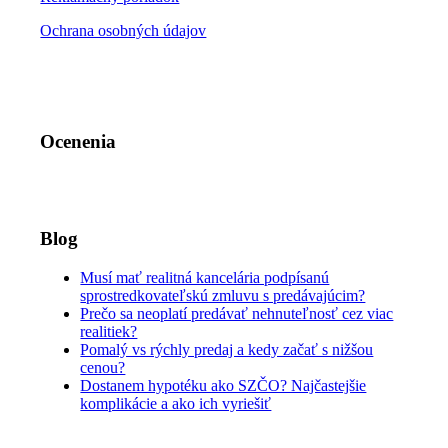
Ochrana osobných údajov
Ocenenia
Blog
Musí mať realitná kancelária podpísanú
sprostredkovateľskú zmluvu s predávajúcim?
Prečo sa neoplatí predávať nehnuteľnosť cez viac
realitiek?
Pomalý vs rýchly predaj a kedy začať s nižšou
cenou?
Dostanem hypotéku ako SZČO? Najčastejšie
komplikácie a ako ich vyriešiť