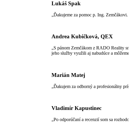
Lukáš Spak
„Ďakujeme za pomoc p. Ing. Zemčákovi. Pr
Andrea Kubičková, QEX
„S pánom Zemčákom z RADO Reality sme bol
jeho služby využili aj nabudúce a môžeme 
Marián Matej
„Ďakujem za odborný a profesionálny príst
Vladimír Kapustinec
„Po odporúčaní a recenzií som sa rozhod