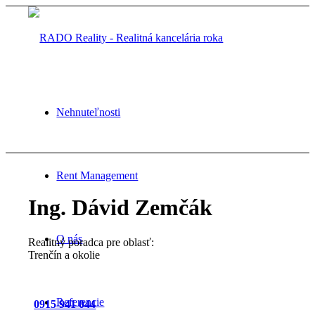
Nehnuteľnosti
Rent Management
Ing. Dávid Zemčák
O nás
Realitný poradca pre oblasť:
Trenčín a okolie
Referencie
0915 941 044