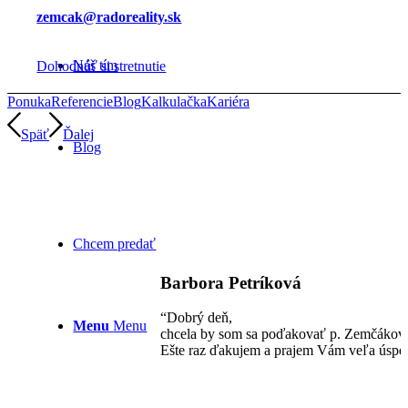
zemcak@radoreality.sk
Náš tím
Dohodnúť si stretnutie
Ponuka
Referencie
Blog
Kalkulačka
Kariéra
Späť
Ďalej
Blog
Chcem predať
Barbora Petríková
“Dobrý deň,
Menu
Menu
chcela by som sa poďakovať p. Zemčákovi 
Ešte raz ďakujem a prajem Vám veľa úspe