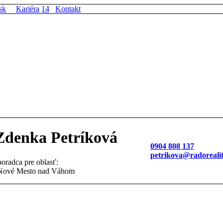
sk
Kariéra
14
Kontakt
Zdenka Petríková
0904 808 137
petrikova@radorealit
poradca pre oblasť:
 Nové Mesto nad Váhom