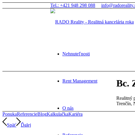
Tel.: +421 948 298 088
info@radoreality.
Nehnuteľnosti
Bc. 
Rent Management
Realitný 
Trenčín,
O nás
Ponuka
Referencie
Blog
Kalkulačka
Kariéra
Späť
Ďalej